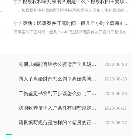
检察权和审判权的区别是什么？检察权的主要职能是什么?-环球快看点
妻双方在婚姻关系存续期间所得的财产，为夫
一、检察权和审判权的区别审判权和检察权的区别：审判权指的是法院
滚动：民事案件开庭时间一般几个小时？庭审准备需要做哪些工作？
有有效存在的债权，且债权转让不改变债权的
民事案件开庭时间一般几个小时?法院审理案件的开庭时间是没有具体规
丧偶儿媳能否继承公婆遗产？儿媳有没有赡养老人的义务？
2023-06-28
两人了离婚财产怎么判？离婚共同财产有哪些？_焦点快报
2023-06-28
工伤鉴定书拿到下步该怎么办（工伤鉴定后要是对伤残等级结论不服怎么办）
2023-06-28
我国收养孩子入户条件有哪些规定？办理收养登记的事实收养情况有几种？
2023-06-27
籍贯填写规范是怎样的？籍贯的正确填写规范是什么？-天天微动态
2023-06-27