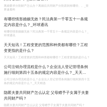
离婚要求分割财产怎么办？离婚后共同财产分割原则有哪些、。_世
继承遗产的份额怎么分配？
界速看料
2023-05-05
有哪些情形婚姻无效？民法典第一千零五十一条规
定内容是什么？_环球通讯
有哪些情形婚姻无效？民法典第一千零五十一条规定内容是什么？_
环球通讯
天天短讯！工程变更的范围和种类都有哪些？工程
变更指的是什么？
天天短讯！工程变更的范围和种类都有哪些？工程变更指的是什么？
公司注销办理流程是什么？企业法人登记管理条例
施行细则第四十五条的规定内容是什么？_天天精
选
公司注销办理流程是什么？企业法人登记管理条例施行细则第四十五
条的规定内容是什么？_天天精选
隐匿夫妻共同财产怎么认定 父母赠予子女属于夫妻
共同财产吗？
隐匿夫妻共同财产怎么认定 父母赠予子女属于夫妻共同财产吗？