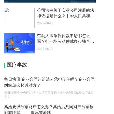
如何续签居住证 我的1月7日到期
公司法中关于实业公司注册的法
2023-05-04
律依据是什么？中华人民共和国
公司法第二十三条是什么？ 当前
2023-06-28
中介说商务签转工作签证合法吗 应该向哪个国家机
速看
关报案？
劳动人事争议仲裁申请书怎么
2023-05-04
写？打一场劳动仲裁多少钱？_
全球今头条
你好 我需要申请去美国结婚的签证 过程是什么？
2023-06-28
2023-05-04
医疗事故
代理权的产生原因是什么？当我国没有外贸经营权
的企业委托外贸公司进出口贸易时，相关当事人的
权利和责任是什么？
2023-05-04
每日快讯!企业合同纠纷法人承担责任吗？企业合同
纠纷怎么起诉对方？
单纯的遗产赠要缴税吗？
每日快讯!企业合同纠纷法人承担责任吗？企业合同纠纷怎么起诉对
2023-05-05
方？
遗产继承必须要公证吗？
离婚要求分割财产怎么办？离婚后共同财产分割原
则有哪些、。_世界速看料
2023-05-05