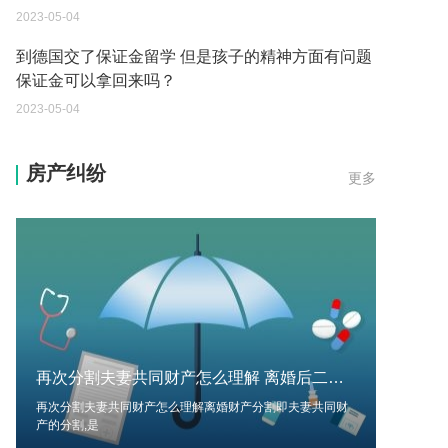
保证金可以拿回来吗？
2023-05-04
我想问一下申请护照需要带什么证件？
2023-05-04
您好：请问从国外进口的费钢税率是多少？非常感
房产纠纷
更多
谢！
2023-05-04
外国旅游签证可以在中国大使馆登记结婚吗？
2023-05-04
我可以在苏州申请护照吗？我所在的地方是云南
2023-05-04
再次分割夫妻共同财产怎么理解 离婚后二次分割财产条件?
你好 我想问一下外国人来这里工作没有护照该怎么
办？
再次分割夫妻共同财产怎么理解离婚财产分割即夫妻共同财
产的分割,是
2023-05-04