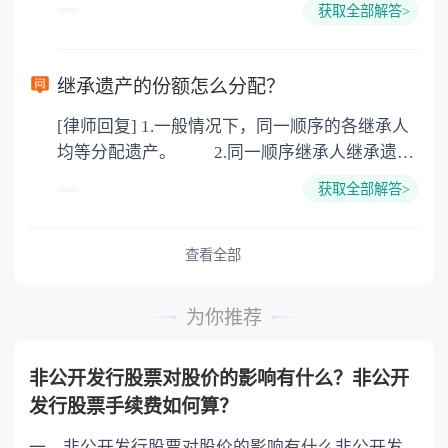
100元一件。
获取全部解答>
可以到专门的公证机构去办理，相关程序参照法
律依据。公证不是遗产继承的必经程序。但为了
以防对财产继承发生纠纷，可以对遗产继承进行
继承遗产的份额怎么分配？
公证。所以，只要合法就具有法律效力，不需要
[律师回复] 1.一般情况下，同一顺序的各继承人
公证。
均等分配遗产。 2.同一顺序继承人继承遗产
的份额，一般应当均等。 3.对生活有特殊困
获取全部解答>
难又缺乏劳动能力的继承人，分配遗产时，应当
予以照顾。 4.对被继承人尽了主要扶养义务
或者与被继承人共同生活的继承人，分配遗产
查看全部
时，可以多分。 5.有扶养能力和有扶养条件
的继承人，不尽扶养义务的，分配遗产时，应当
为你推荐
不分或者少分。 6.继承人协商同意的，也可
以不均等。
非公开发行股票对股价的影响有什么？非公开
发行股票手续费如何算？
一、非公开发行股票对股价的影响有什么非公开发