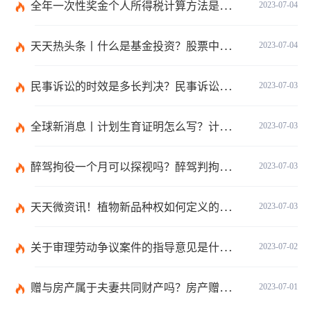
全年一次性奖金个人所得税计算方法是什么？个税专项附加扣除如何界定？
2023-07-04
天天热头条丨什么是基金投资？股票中的价值投资是什么意思？
2023-07-04
民事诉讼的时效是多长判决？民事诉讼的诉讼费用计算-天天简讯
2023-07-03
全球新消息丨计划生育证明怎么写？计划生育证明都需要什么材料？
2023-07-03
醉驾拘役一个月可以探视吗？醉驾判拘役当庭执行吗？
2023-07-03
天天微资讯！植物新品种权如何定义的？植物新品种权应符合什么条件？
2023-07-03
关于审理劳动争议案件的指导意见是什么？法院审理劳动争议案件的条件是什么？
2023-07-02
赠与房产属于夫妻共同财产吗？房产赠与和过户哪个划算？
2023-07-01