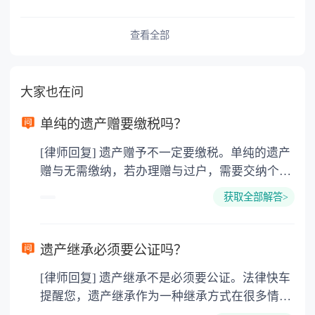
查看全部
大家也在问
单纯的遗产赠要缴税吗？
[律师回复] 遗产赠予不一定要缴税。单纯的遗产
赠与无需缴纳，若办理赠与过户，需要交纳个人
所得税、契税和公证费。赠与过户是没有增值税
获取全部解答>
的，因为赠与是被认为是无偿受赠的行为，所以
需要受赠人缴纳个人所得税，同时赠与过户也需
要缴纳公证费，具体如下： 1. 公证费：按房
遗产继承必须要公证吗？
价2%缴纳 2. 评估费：按房价0.5%缴纳
[律师回复] 遗产继承不是必须要公证。法律快车
3. 印花税：按房屋评估价的0.05%缴纳 4. 土
提醒您，遗产继承作为一种继承方式在很多情况
地增值税：按房价1%缴纳 5. 房屋产权登记费：
下都是不需要公证的，当然，如果需要公正的也