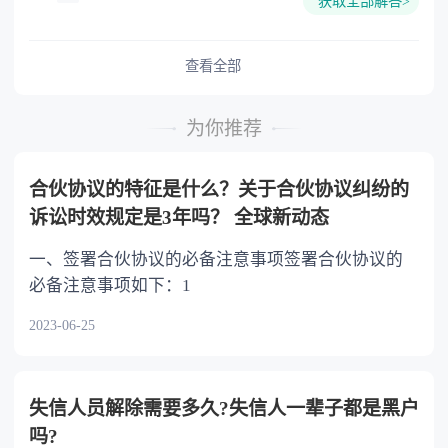
获取全部解答>
难又缺乏劳动能力的继承人，分配遗产时，应当
予以照顾。 4.对被继承人尽了主要扶养义务
或者与被继承人共同生活的继承人，分配遗产
查看全部
时，可以多分。 5.有扶养能力和有扶养条件
的继承人，不尽扶养义务的，分配遗产时，应当
为你推荐
不分或者少分。 6.继承人协商同意的，也可
以不均等。
合伙协议的特征是什么？关于合伙协议纠纷的
诉讼时效规定是3年吗？ 全球新动态
一、签署合伙协议的必备注意事项签署合伙协议的
必备注意事项如下：1
2023-06-25
失信人员解除需要多久?失信人一辈子都是黑户
吗?