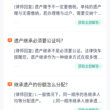
[律师回复] 遗产赠予不一定要缴税。单纯的遗产
赠与无需缴纳，若办理赠与过户，需要交纳个人
所得税、契税和公证费。赠与过户是没有增值税
获取全部解答>
的，因为赠与是被认为是无偿受赠的行为，所以
需要受赠人缴纳个人所得税，同时赠与过户也需
要缴纳公证费，具体如下： 1. 公证费：按房
遗产继承必须要公证吗？
价2%缴纳 2. 评估费：按房价0.5%缴纳
[律师回复] 遗产继承不是必须要公证。法律快车
3. 印花税：按房屋评估价的0.05%缴纳 4. 土
提醒您，遗产继承作为一种继承方式在很多情况
地增值税：按房价1%缴纳 5. 房屋产权登记费：
下都是不需要公证的，当然，如果需要公正的也
100元一件。
获取全部解答>
可以到专门的公证机构去办理，相关程序参照法
律依据。公证不是遗产继承的必经程序。但为了
以防对财产继承发生纠纷，可以对遗产继承进行
继承遗产的份额怎么分配？
公证。所以，只要合法就具有法律效力，不需要
[律师回复] 1.一般情况下，同一顺序的各继承人
公证。
均等分配遗产。 2.同一顺序继承人继承遗产
的份额，一般应当均等。 3.对生活有特殊困