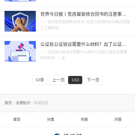
世界今日报丨签房屋装修合同书的注意事项
是哪些？房屋装修合同书怎么样才算有效？
一、如何签房屋装修合同书1 在签订合同时应详细注明施
工工期例如，
公证处公证协议需要什么材料？出了公证书
能反悔吗？
一、公证处公证协议需要什么材料公证处公证协议需要
的材料有：1 当...
63条
上一页
1/63
下一页
首页
>
法律知识
>
婚姻家庭
首页
分类
列表
问答