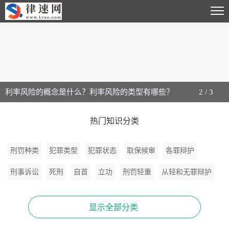
利率风险的概念是什么？利率风险的类型有哪些？
2
/
3
热门知识分类
刑罚种类
犯罪类型
犯罪状态
取保候审
各罪辩护
刑事诉讼
死刑
自首
立功
刑罚轻重
从轻和无罪辩护
刑事辩护指南
刑事辩护技巧
抢劫罪辩护
死刑辩护
显示全部分类