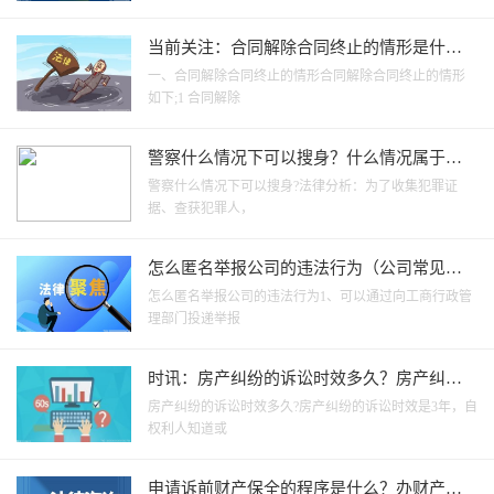
当前关注：合同解除合同终止的情形是什
么？合同解除可以要求违约金吗？
一、合同解除合同终止的情形合同解除合同终止的情形
如下;1 合同解除
警察什么情况下可以搜身？什么情况属于非
法搜身？
警察什么情况下可以搜身?法律分析：为了收集犯罪证
据、查获犯罪人，
怎么匿名举报公司的违法行为（公司常见的
违法行为有哪些）_环球讯息
怎么匿名举报公司的违法行为1、可以通过向工商行政管
理部门投递举报
时讯：房产纠纷的诉讼时效多久？房产纠纷
上诉年限是多久？
房产纠纷的诉讼时效多久?房产纠纷的诉讼时效是3年，自
权利人知道或
申请诉前财产保全的程序是什么？办财产保