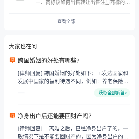
一、商标该如何出售转让出售注册商标的，转让人和受让人应当签订转...
查看全部
大家也在问
跨国婚姻的好处有哪些?
[律师回复] 跨国婚姻的好处如下： 1.发达国家和
发展中国家的福利待遇不同，例如：养老保险
金，失业救济金。 子女在18周岁(美国、加拿大
获取全部解答>
22周岁前)都具有教育费、医疗费全免，奶粉费
和抚养费每周由政府发放200-400美圆不等，要
看具体国家和具体城市。 2.西方文化不同。男性
净身出户后还能要回财产吗？
没有中国文化的儒家思想，所谓男尊女卑，三从
[律师回复] 离婚之后，已经净身出户了的，一
四德，相对还有女权主义，对女权的保护。例
般情况下是不能要回财产的，因为净身出户的一
如：女性在怀孕和哺乳期所在单位的裁员受保