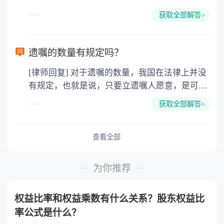
方已经放弃了分割财产的权利，此时的财产已经
护，对女权尊重才能体现他们的绅士风度，西方
获取全部解答>
是对方的个人财产了，再没有权利要求分割财产
男性的浪漫，幽默和家庭的责任心强，除非不想
了。除非当初在离婚的时候，之所以选择净身出
结婚，一旦想建立家庭就会有经济基础后才考虑
户，是因为受到了对方的欺诈或者胁迫等等，那
选择婚姻。 3.为孩子搭建的平台，因为将来孩子
遗嘱的数量有规定吗？
么是可以在离婚之后的一年内，要求重新分割财
出国深造的费用远比现在的婚姻移民费用多很
[律师回复] 对于遗嘱的数量，我国在法律上并没
产的。 法律依据：《最高人民法院关于适用
多，而且孩子一个人在外面的消费很大，还没有
有规定，也就是说，只要立遗嘱人愿意，是可以
〈中华人民共和国民法典〉婚姻家庭编的解释
家，最终也不会有公民卡。
立成百上千份遗嘱的，只不过并不会都生效的，
(一)》 第七十条 夫妻双方协议离婚后就财产
获取全部解答>
如果遗嘱内容有互相抵触的，那么以后一份遗嘱
分割问题反悔，请求撤销财产分割协议的，人民
为主如果立有公证遗嘱，那么以最后一份公证遗
法院应当受理。 人民法院审理后，未发现订
嘱为准。 法律依据：《中华人民共和国民法
查看全部
立财产分割协议时存在欺诈、胁迫等情形的，应
典》 第一千一百四十二条 遗嘱人可以撤
当依法驳回当事人的诉讼请求。
回、变更自己所立的遗嘱。 立遗嘱后，遗嘱
为你推荐
人实施与遗嘱内容相反的民事法律行为的，视为
对遗嘱相关内容的撤回。 立有数份遗嘱，内
权益比率和权益乘数有什么关系？股东权益比
容相抵触的，以最后的遗嘱为准。
率公式是什么？