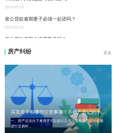
2023-03-15
老公贷款逾期妻子必须一起还吗？
2023-03-15
老公贷款逾期会连累妻子吗？
2023-03-15
房产纠纷
更多
证据规则都有哪些呢？哪些不能作为证据呢？
2023-03-13
房产税是一年交一次吗？房产税的税率是多少呢？
2023-03-13
确定和调整最低工资标准的影响因素有哪些呢？
2023-03-13
买卖房子有哪些注意事项？不动产登记的手续有哪些？
由于工作疏忽发生技术性差错而造成多缴或误缴税
一、房产证没办下来房子可以去公正吗？没有房产证的房屋
进行交易时...
款的可以申请退税吗？