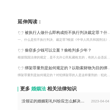
标签：
构成故意伤害罪
量刑标准
伤害后果
延伸阅读：
被执行人做什么即构成拒不执行判决裁定罪？什么是拒不执行判决裁定罪？
一、什么是拒不执行判决、裁
偷窃多少钱可以立案？偷枪判多少年？
根据我国法律的规定，是不允许公民私藏枪支的，有的人会违反法律规
绑架罪量刑是如何规定的？以勒索财物为目的绑架他人的如何处罚？
绑架罪量刑是如何规定的？对犯绑架罪的人是这样量刑的：犯此罪的，
更多
婚姻法
相关法律知识
没领证的婚姻彩礼纠纷应怎么解决？彩礼规定不能超过多少在法律上没有明确规定数额吗？
2023-04-04