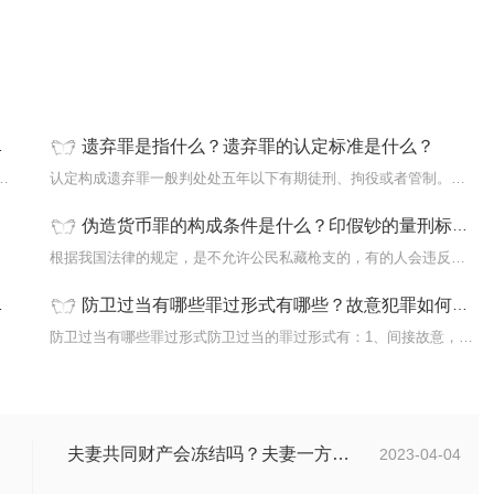
遗弃罪是指什么？遗弃罪的认定标准是什么？
定罪?根据《中华人民共和国刑法》的相关...
认定构成遗弃罪一般判处处五年以下有期徒刑、拘役或者管制。遗弃罪...
伪造货币罪的构成条件是什么？印假钞的量刑标准是怎样的？
...
根据我国法律的规定，是不允许公民私藏枪支的，有的人会违反法律规...
防卫过当有哪些罪过形式有哪些？故意犯罪如何处罚？
...
防卫过当有哪些罪过形式防卫过当的罪过形式有：1、间接故意，即明知...
夫妻共同财产会冻结吗？夫妻一方要求离婚另一方不同意怎么办？
2023-04-04