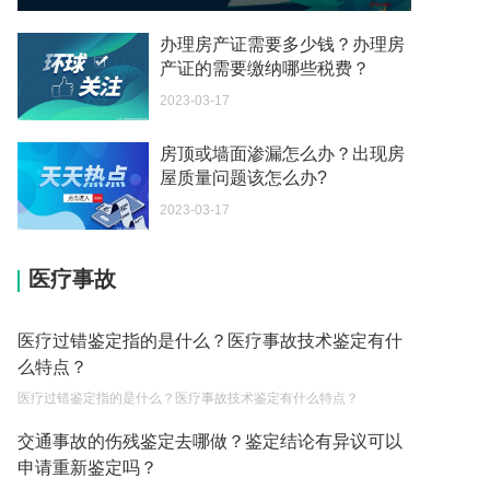
2023-03-13
办理房产证需要多少钱？办理房
直接提起行政诉讼的诉讼时效是多久呢？
产证的需要缴纳哪些税费？
2023-03-13
2023-03-17
生育保险交满一年才可以报销吗？
房顶或墙面渗漏怎么办？出现房
2023-03-13
屋质量问题该怎么办?
节假日免费时段到底是如何算起的呢？
2023-03-17
2023-03-13
驾驶机动车在市区逆行的怎么罚款和扣分呢？
医疗事故
2023-03-13
医疗过错鉴定指的是什么？医疗事故技术鉴定有什
闯红灯后多少天后能查到违章信息呢？
么特点？
2023-03-13
医疗过错鉴定指的是什么？医疗事故技术鉴定有什么特点？
跨国婚姻的好处有哪些?
交通事故的伤残鉴定去哪做？鉴定结论有异议可以
2023-03-21
申请重新鉴定吗？