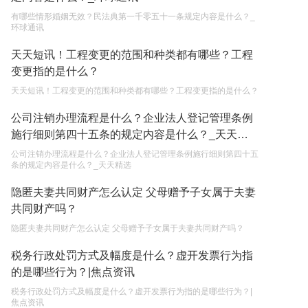
有哪些情形婚姻无效？民法典第一千零五十一条规定内容是什么？_
继承遗产的份额怎么分配？
环球通讯
2023-05-05
天天短讯！工程变更的范围和种类都有哪些？工程
变更指的是什么？
天天短讯！工程变更的范围和种类都有哪些？工程变更指的是什么？
公司注销办理流程是什么？企业法人登记管理条例
施行细则第四十五条的规定内容是什么？_天天精
选
公司注销办理流程是什么？企业法人登记管理条例施行细则第四十五
条的规定内容是什么？_天天精选
隐匿夫妻共同财产怎么认定 父母赠予子女属于夫妻
共同财产吗？
隐匿夫妻共同财产怎么认定 父母赠予子女属于夫妻共同财产吗？
税务行政处罚方式及幅度是什么？虚开发票行为指
的是哪些行为？|焦点资讯
税务行政处罚方式及幅度是什么？虚开发票行为指的是哪些行为？|
焦点资讯