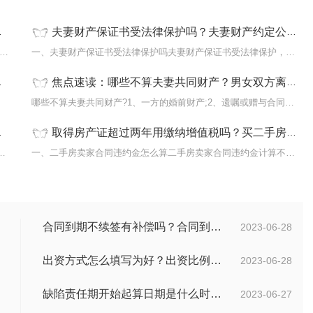
夫妻财产保证书受法律保护吗？夫妻财产约定公证是否有效？
未婚证明一般用于什么未婚证明一般用于以下几点：1 可以用来迁
一、夫妻财产保证书受法律保护吗夫妻财产保证书受法律保护，夫妻之
焦点速读：哪些不算夫妻共同财产？男女双方离婚财产怎么分配？
由申请
哪些不算夫妻共同财产?1、一方的婚前财产;2、遗嘱或赠与合同中确定
取得房产证超过两年用缴纳增值税吗？买二手房违约的具体赔偿方法是什么？
理，办理流程如下：1、向迁入地派出所提出
一、二手房卖家合同违约金怎么算二手房卖家合同违约金计算不是法律
合同到期不续签有补偿吗？合同到期未提前30天通知怎么赔偿？ 当前速看
2023-06-28
出资方式怎么填写为好？出资比例怎么填写？
2023-06-28
缺陷责任期开始起算日期是什么时候？缺陷责任终止证书签发的必要条件是什么？
2023-06-27