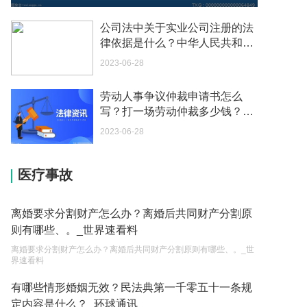
如何续签居住证 我的1月7日到期
公司法中关于实业公司注册的法
2023-05-04
律依据是什么？中华人民共和国
公司法第二十三条是什么？ 当前
2023-06-28
中介说商务签转工作签证合法吗 应该向哪个国家机
速看
关报案？
劳动人事争议仲裁申请书怎么
2023-05-04
写？打一场劳动仲裁多少钱？_
全球今头条
你好 我需要申请去美国结婚的签证 过程是什么？
2023-06-28
2023-05-04
医疗事故
代理权的产生原因是什么？当我国没有外贸经营权
的企业委托外贸公司进出口贸易时，相关当事人的
权利和责任是什么？
2023-05-04
离婚要求分割财产怎么办？离婚后共同财产分割原
则有哪些、。_世界速看料
单纯的遗产赠要缴税吗？
离婚要求分割财产怎么办？离婚后共同财产分割原则有哪些、。_世
2023-05-05
界速看料
遗产继承必须要公证吗？
有哪些情形婚姻无效？民法典第一千零五十一条规
定内容是什么？_环球通讯
2023-05-05